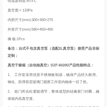
恒温波动度:±0.5℃
真空度:< 133Pa
内胆尺寸(mm):300×300×275
外形尺寸(mm):580×450×450
搁 板:1Pcs
备注：台式不包含真空泵（选配2L真空泵）接受产品非标
定制；
真空干燥箱（自动抽真空）DZF-6020D产品性能特点：
1、 工作室采用优质不锈钢板制成，确保产品经久耐用。
钢化、防弹双层玻璃门观察工作室内物体一目了然。
2、 箱门闭合松紧能调节，整体成型的硅橡胶门封圈，确
保箱内高真空度。