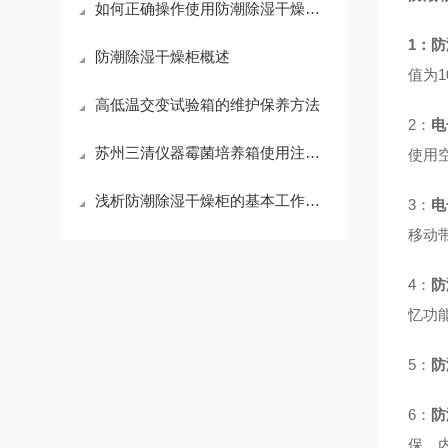
如何正确操作使用防潮除湿干燥柜？
1：
防潮除湿干燥柜概述
值为1
高低温交变试验箱的维护保养方法
2
：
电
苏州三清仪器霉菌培养箱使用注意事项
使用
浅析防潮除湿干燥柜的基本工作原理
3
：
电
移动
4
：
防
忆功
5
：
防
6
：
防
保。