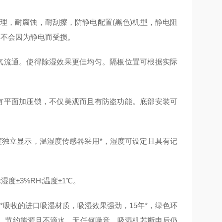
处理，耐腐蚀，耐刮擦
，
防静电配置(黑色)机型，静电阻
品不会因为静电而受损。
气流通。使得除湿效果更佳均匀。隔板位置可根据实际
有平面加压锁，不仅美观而且有防盗功能。底部安装可
独立显示，温湿度传感器采用*
，
湿度可设定且具有记
湿度±3%RH;温度±1℃。
吸收的进口吸湿材质，吸湿效果强劲，15年*，绿色环
，节约能源且不滴水，无任何噪音。吸湿机芯断电后仍