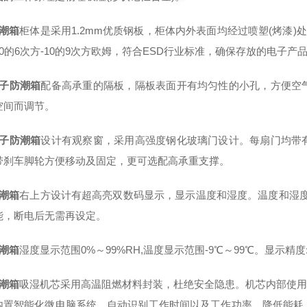
防潮箱
柜体是采用1.2mm优质钢板，柜体内外表面均经过喷塑(烤漆)
0的6次方-10的9次方欧姆，符合ESD行业标准
，
确保存放的电子产
子防潮箱
配备高承重的隔板，隔板表面开有均匀性的小孔，方便空
空间而调节。
子防潮箱
设计有观察窗，采用高强度钢化玻璃门设计。每扇门均带
带刹车脚轮方便移动及固定，更可选配高承重支撑。
潮箱
右上方设计有超高亮双数码显示，显示温度和湿度。温度和湿度
能，断电后无需再设定。
潮箱
湿度显示范围0%～99%RH,温度显示范围-9℃～99℃。显示精度:
潮箱
吸湿机芯采用高温阻燃材料封装，杜绝安全隐患。机芯内部使用*
内置智能化微电脑系统，自动识别工作时间以及工作功率，降低能耗