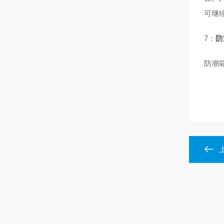
可继
7：
防
防潮