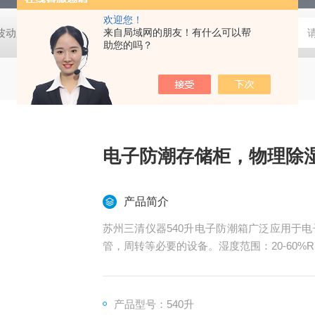
欢迎您！
动度:±0.5℃
DHG-9140B（140升）电热恒温鼓风干燥箱，不锈
来自局域网的朋友！有什么可以帮
助您的吗？
电子防潮存储柜，物理除
产品简介
苏州三清仪器540升电子防潮箱广泛应用于
管，周转等必要的设备。湿度范围：20-60%RH 10
产品型号：540升