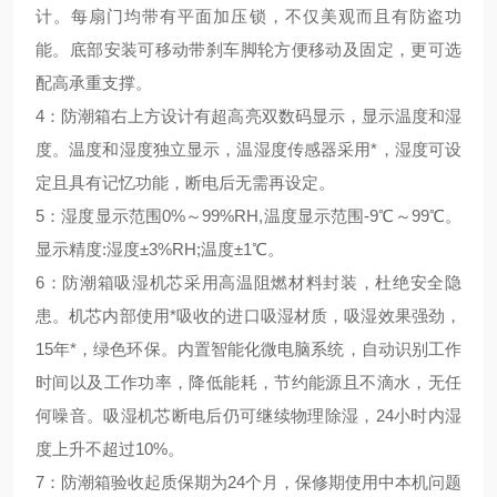
计。每扇门均带有平面加压锁，不仅美观而且有防盗功
能。底部安装可移动带刹车脚轮方便移动及固定，更可选
配高承重支撑。
4：防潮箱右上方设计有超高亮双数码显示，显示温度和湿
度。温度和湿度独立显示，温湿度传感器采用
*
，湿度可设
定且具有记忆功能，断电后无需再设定。
5：湿度显示范围
0%
～
99%RH,
温度显示范围
-9
℃～
99
℃。
显示精度
:
湿度
±3%RH;
温度
±1
℃。
6：防潮箱吸湿机芯采用高温阻燃材料封装，杜绝安全隐
患。机芯内部使用
*
吸收的进口吸湿材质，吸湿效果强劲，
15
年
*
，绿色环保。内置智能化微电脑系统，自动识别工作
时间以及工作功率，降低能耗，节约能源且不滴水，无任
何噪音。吸湿机芯断电后仍可继续物理除湿，
24
小时内湿
度上升不超过
10%
。
7：防潮箱验收起质保期为
24
个月，保修期使用中本机问题