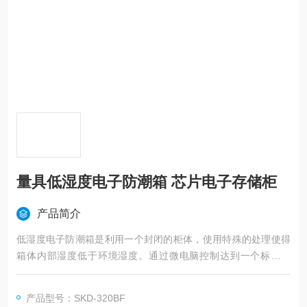
量具低湿度电子防潮箱 芯片电子存储柜
产品简介
低湿度电子防潮箱是利用一个封闭的柜体，使用特殊的处理使得
箱体内部湿度低于环境湿度。通过微电脑控制达到一个标准值
（可自由选择，设置），使存放在箱体内的物料存放于一个干燥
的环境，减少霉变，氧化，受潮等带来的负面影响。
产品型号：SKD-320BF