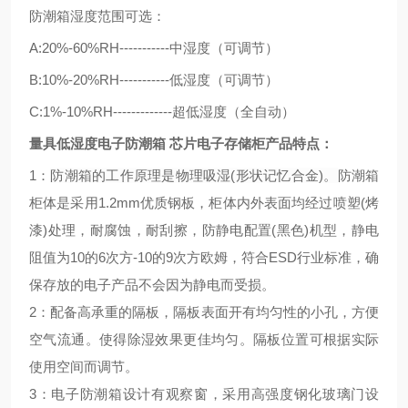
防潮箱湿度范围可选：
A:20%-60%RH-----------
中湿度（可调节）
B:10%-20%RH-----------
低湿度（可调节）
C:1%-10%RH-------------
超低湿度（全自动）
量具低湿度电子防潮箱 芯片电子存储柜
产品特点：
1：
防潮箱的工作原理是物理吸湿
(
形状记忆合金
)
。
防潮箱
柜体是采用
1.2mm
优质钢板，柜体内外表面均经过喷塑
(
烤
漆
)
处理，耐腐蚀，耐刮擦，防静电配置
(
黑色
)
机型，静电
阻值为
10
的
6
次方
-10
的
9
次方欧姆，符合
ESD
行业标准，确
保存放的电子产品不会因为静电而受损。
2：配备高承重的隔板，隔板表面开有均匀性的小孔，方便
空气流通。使得除湿效果更佳均匀。隔板位置可根据实际
使用空间而调节。
3：电子防潮箱设计有观察窗，采用高强度钢化玻璃门设