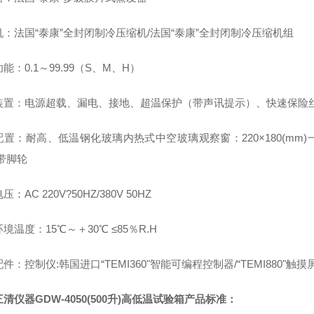
机：法国“泰康”全封闭制冷压缩机/法国“泰康”全封闭制冷压缩机组
能：0.1～99.99（S、M、H）
装置：电源超载、漏电、接地、超温保护（带声讯提示）、快速保险
置：耐高、低温钢化玻璃内热式中空玻璃观察窗：220×180(mm)
带脚轮
：AC 220V?50HZ/380V 50HZ
境温度：15℃～＋30℃ ≤85％R.H
件：控制仪:韩国进口“TEMI360"智能可编程控制器/“TEMI880
清仪器GDW-4050(500升)高低温试验箱产品标准：