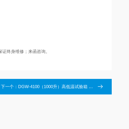
保证终身维修；来函咨询。
下一个：
DGW-4100（1000升）高低温试验箱 试验箱设备 三清仪器