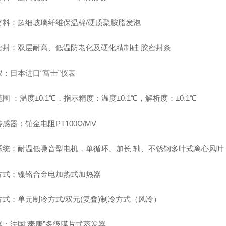
材料：超细玻璃纤维保温棉/硬质聚胺脂发泡
密封：双层耐高、低温防老化及硬化精制硅 胶密封条
仪：日本进口“富士”仪表
围 ：温度±0.1℃，指示精度：温度±0.1℃，解析度：±0.1℃
感器：铂金电阻PT100Ω/MV
系统：耐温低噪音型电机，单循环、加长 轴、不锈钢多叶式离心风叶
方式：镍铬合金电加热式加热器
方式：单元制冷方式/双元(复叠)制冷方式（风冷）
器：法国“泰康”多级膜片式蒸发器