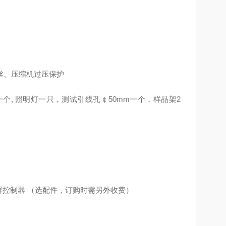
丝、压缩机过压保护
一个, 照明灯一只，测试引线孔￠50mm一个，样品架2
"触摸屏控制器 （选配件，订购时需另外收费）