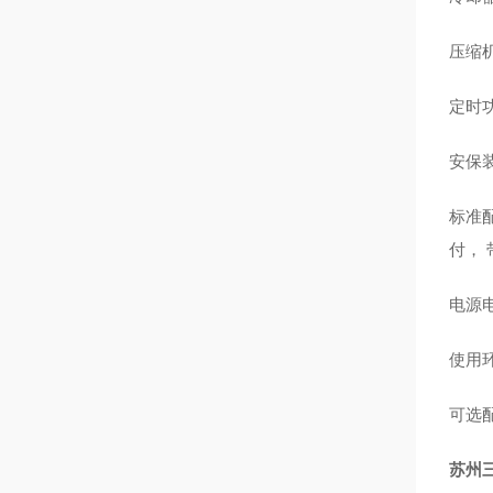
压缩
定时功
安保
标准配
付， 
电源电压
使用环
可选配
苏州三