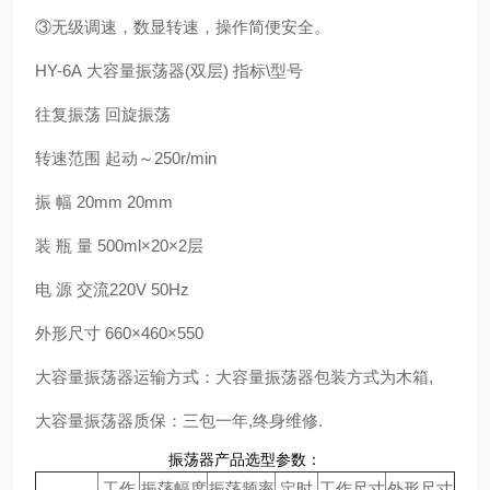
③无级调速，数显转速，操作简便安全。
HY-6A 大容量振荡器(双层) 指标\型号
往复振荡 回旋振荡
转速范围 起动～250r/min
振 幅 20mm 20mm
装 瓶 量 500ml×20×2层
电 源 交流220V 50Hz
外形尺寸 660×460×550
大容量振荡器运输方式：大容量振荡器包装方式为木箱,
大容量振荡器质保：三包一年,终身维修.
振荡器产品选型参数：
工作
振荡幅度
振荡频率
定时
工作尺寸
外形尺寸