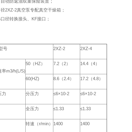
设有自动防返油双重保险装置；
口径2XZ-2真空泵专配真空干燥箱；
小口径转换接头、KF接口；
型号
2XZ-2
2XZ-4
50（HZ）
7.2（2）
14.4（4）
m3/h(L/S)
60(HZ)
8.6（2.4）
17.2（4.8）
压力
分压力
≤6×10-2
≤6×10-2
）
全压力
≤1.33
≤1.33
转速（r/min）
1400
1400