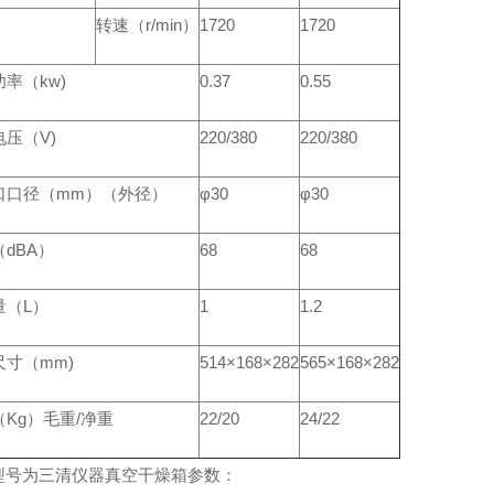
转速（r/min）
1720
1720
率（kw)
0.37
0.55
压（V)
220/380
220/380
口口径（mm）（外径）
φ30
φ30
dBA）
68
68
量（L）
1
1.2
尺寸（mm)
514×168×282
565×168×282
Kg）毛重/净重
22/20
24/22
型号为三清仪器真空干燥箱参数：