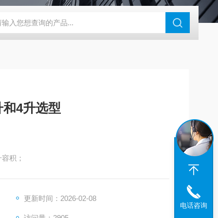
钢干燥箱，烘箱控温范围300℃
百级洁净烘箱
DHG-9070B（
升和4升选型
升容积；
更新时间：2026-02-08
电话咨询
访问量：2905