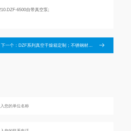
210.DZF-6500自带真空泵;
下一个：
DZF系列真空干燥箱定制；不锈钢材质；真空度10pa;真空恒温波动度:±0.5℃