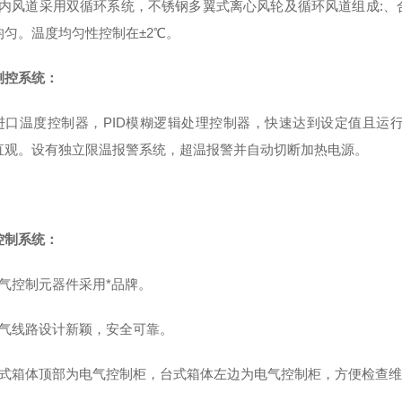
箱内风道采用双循环系统，不锈钢多翼式离心风轮及循环风道组成:
均匀。温度均匀性控制在±2℃。
测控系统：
进口温度控制器，PID模糊逻辑处理控制器，快速达到设定值且运
直观。设有独立限温报警系统，超温报警并自动切断加热电源。
控制系统：
电气控制元器件采用*品牌。
电气线路设计新颖，安全可靠。
立式箱体顶部为电气控制柜，台式箱体左边为电气控制柜，方便检查