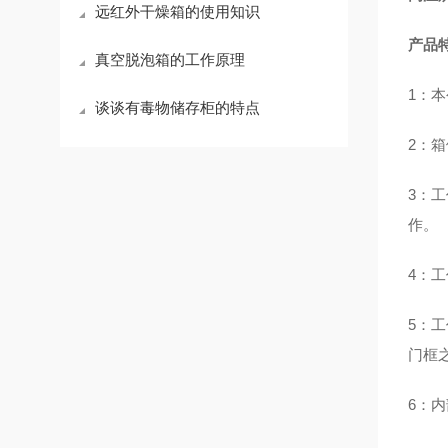
远红外干燥箱的使用知识
产品
真空脱泡箱的工作原理
1：
谈谈有毒物储存柜的特点
2：
3：
作。
4：
5：
门框
6：