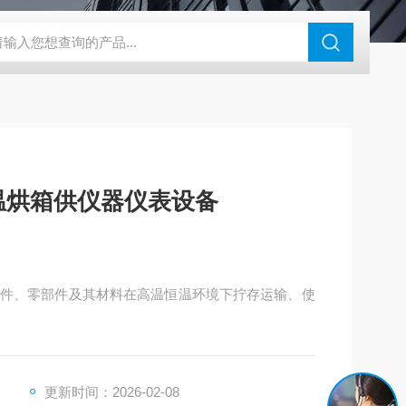
钢干燥箱，烘箱控温范围300℃
百级洁净烘箱
DHG-9070B（
高温烘箱供仪器仪表设备
件、零部件及其材料在高温恒温环境下拧存运输、使
更新时间：2026-02-08