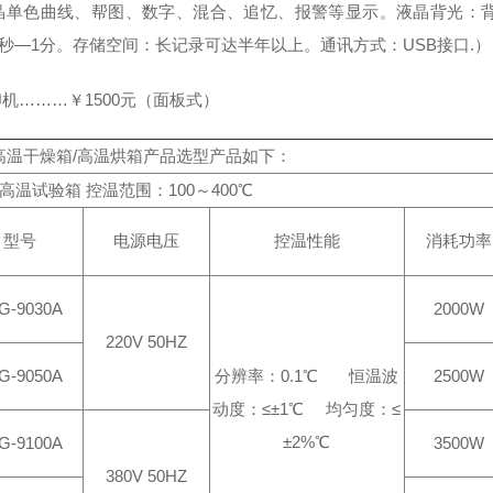
晶单色曲线、帮图、数字、混合、追忆、报警等显示。液晶背光：
1秒—1分。存储空间：长记录可达半年以上。通讯方式：USB接口.）
印机………￥1500元（面板式）
高温干燥箱/高温烘箱产品选型产品如下：
℃高温试验箱 控温范围：100～400℃
型号
电源电压
控温性能
消耗功率
G-9030A
2000W
220V 50HZ
G-9050A
分辨率：0.1℃ 恒温波
2500W
动度：≤±1℃ 均匀度：≤
±2%℃
G-9100A
3500W
380V 50HZ