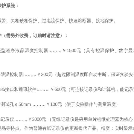
保护系统：
报警、欠相缺相保护、过电流保护、快速熔断器、接地保护。
件（需另外收费，订购时请注意）：
智能型程序液晶温度控制器………￥1500元（具有控温保护、数
独立限温控制器………￥200元（超过限制温度即自动中断，保证实验
S485接口和通讯软件………￥600元（可连接记录仪和计算机，能记
度测试孔￠50mm ………￥100元（便于实验操作与测量温度）
无纸记录仪………￥3000元 （无纸记录仪是采用单片机微处理器为
品等特点。作为普通有纸记录仪的更新换代产品。精度：实时显示±0.5