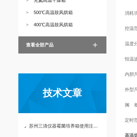
充氮高温干燥箱
500℃高温鼓风烘箱
消耗功
400℃高温鼓风烘箱
控温
温度分
查看全部产品
恒温波
内胆尺
外型尺
技术文章
搁 板
定时范
苏州三清仪器霉菌培养箱使用注意事项
高温