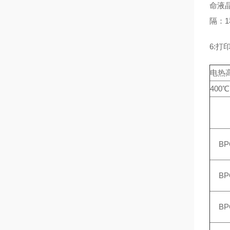
命液
隔：
6:打
电热
400
BP
BP
BP