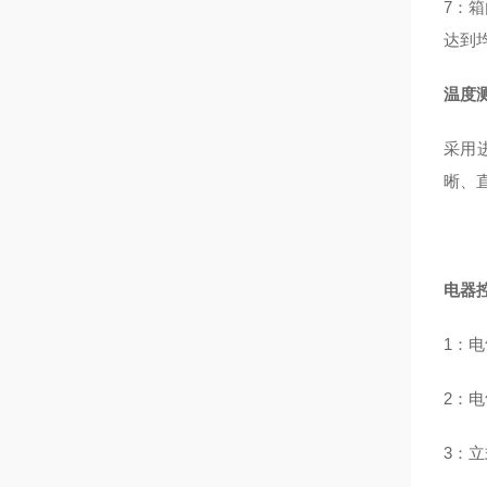
7：
达到
温度
采用
晰、
电器
1：
2：
3：