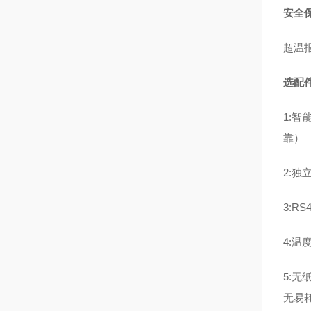
安全
超温
选配
1:
靠）
2:
3:R
4:温
5:
无易耗