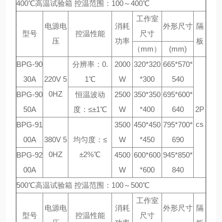
400℃高温试验箱 控温范围：100～400℃
工作室
电源电
消耗
外形尺寸
隔
型号
控温性能
尺寸
压
功率
板
（mm）
(mm)
BPG-90
分辨率：0.
2000
320*320
665*570*
30A
220V 5
1℃
W
*300
540
0HZ
BPG-90
恒温波动
2500
350*350
695*600*
50A
度：≤±1℃
W
*400
640
2P
cs
BPG-91
3500
450*450
795*700*
00A
380V 5
均匀度：≤
W
*450
690
0HZ
±2%℃
BPG-92
4500
600*600
945*850*
00A
W
*600
840
500℃高温试验箱 控温范围：100～500℃
工作室
电源电
消耗
外形尺寸
隔
型号
控温性能
尺寸