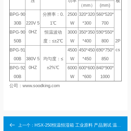
压
功率
板
（mm）
(mm)
BPG-90
分辨率：0.
2500
320*320
560*520*
30B
220V 5
1℃
W
*300
700
0HZ
BPG-90
恒温波动
3000
350*350
590*550*
50B
度：≤±2℃
W
*400
800
2P
cs
BPG-91
4500
450*450
690*750*
00B
380V 5
均匀度：≤
W
*450
850
0HZ
±2%℃
BPG-92
6000
600*600
840*900*
00B
W
*600
1000
公司：www.soodking.com
HSX-250恒温恒湿箱 工业原料 产品测试 温湿度双向调节恒温恒湿箱
上一个：