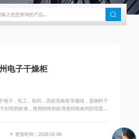
钢干燥箱，烘箱控温范围300℃
百级洁净烘箱
DHG-9070B（
存储防静电防潮箱 苏州电子干燥柜
个封闭的柜体，使用特殊的处理使得箱体内部湿度低
（可自由选择，设置），使存放在箱体内的物料存放
带来的负面影响。
更新时间：2026-02-08