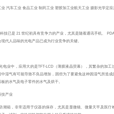
工业 汽车工业 食品工业 制药工业 塑胶加工业航天工业 摄影光学定
电科技已是 21 世纪初具有竞争力的产业，尤其是随着通讯手机、 PD
合现代人品味的光电产品已成为行业竞争的关键。
前光电业中，应用大的是TFT-LCD（薄膜液晶荧幕），其繁杂的加
程中湿气有可能导致不良品增加，因些为了要避免这种因湿气所造成
基板的水气及电子零件的水气及烘干。
科技产业
子防潮箱，非常适用于仪器的保存，尤其是显微镜、微量天平及医疗