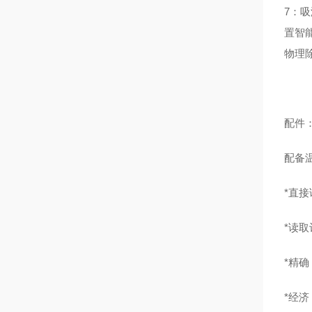
7：
置智
物理
配件
配备
*直
*读
*精
*经