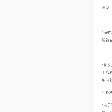
国防
* 光
更符
*目
工流
玻璃
生物
*电