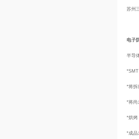
苏州
电子
半导体
*SM
*将拆
*将
*烘烤
*成