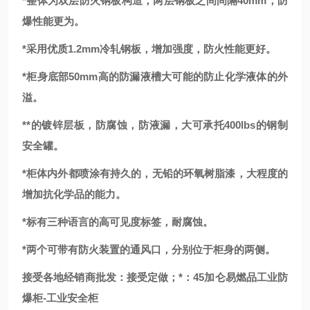
*整体为双层防火钢板构造，两层钢板之间间隔40mm，防
爆性能更为。
*采用优质1.2mm冷轧钢板，增加强度，防火性能更好。
*柜身底部50mm高的防漏液槽大可能的防止化学液体的外
溢。
**的镀锌层板，防腐蚀，防液漏，大可承托400lbs的钢制
安全罐。
*柜体内外都喷涂有持久的，无铅的环氧树脂漆，大程度的
增加抗化学品的能力。
*标有三种语言的高可见度标签，耐腐蚀。
*两个可带有防火装置的通风口，分别位于柜身的两侧。
接受各地经销商批发：接受定做；*：
45加仑易燃品工业防
爆柜-工业安全柜