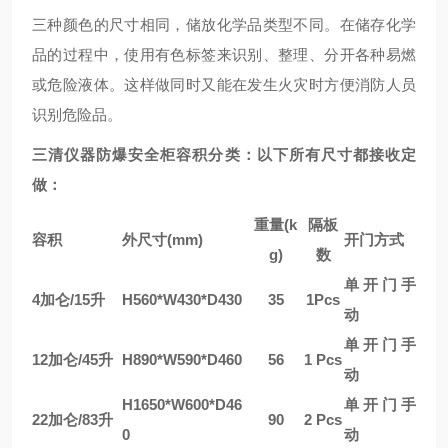
三种颜色的尺寸相同，储放化学品类型不同。在储存化学
品的过程中，使用有色标签来识别、整理、分开各种易燃
或危险液体。这样做同时又能在发生火灾时方便消防人员
识别危险品。
三清仪器防爆安全柜容积分类：以下所有尺寸都接收定
做：
重量(k
隔板
容积
外尺寸(mm)
开门方式
g)
数
单开门手
4加仑/15升
H560*W430*D430
35
1Pcs
动
单开门手
12加仑/45升
H890*W590*D460
56
1 Pcs
动
H1650*W600*D46
单开门手
22加仑/83升
90
2 Pcs
0
动