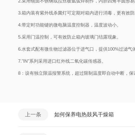
2.采用镜面不锈钢或拉丝板氩弧焊制作，内胆四角半圆形
3.箱内装有紫外线杀菌灯可定期对箱内进行消毒，更有效
4.带定时功能键的微电脑温度控制器，温度波动小。
5.采用门温控制，可有效防止箱内玻璃门结露现象。
6.水套式配有微生物过滤器位于进气口，提供100%过滤
7."IN"系列采用进口红外线二氧化碳传感器。
8：设有独立限温报警系统，超过限制温度即自动中断，保
上一条
如何保养电热鼓风干燥箱