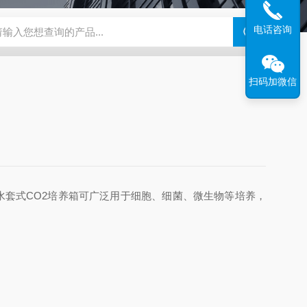
电话咨询
钢干燥箱，烘箱控温范围300℃
百级洁净烘箱
DHG-9070B（
扫码加微信
水套式CO2培养箱可广泛用于细胞、细菌、微生物等培养，