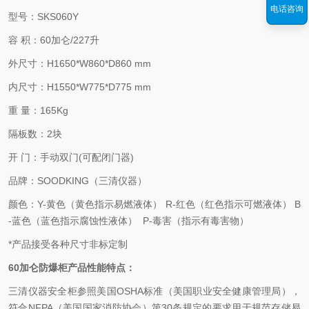
电话咨询
型号：
SKS060Y
容 积：60加仑/227升
外尺寸：H1650*W860*D860 mm
内尺寸：H1550*W775*D775 mm
重 量：165Kg
隔板数：2块
开 门：手动双门(可配闭门器)
品牌：SOODKING（三清仪器）
颜色：Y-黄色（黄色指示易燃液体） R-红色（红色指示可燃液体） B
-蓝色（蓝色指示腐蚀性液体） P-毒害（指示有毒害物）
*产品接受各种尺寸非标定制
60加仑防爆柜产品性能特点：
三清仪器安全柜参照美国OSHA标准（美国职业安全健康管理局），
符合NFPA（美国国家消防协会）第30条规定的要求用于规范存储易