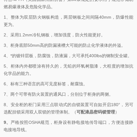
燃易爆液体及危险化学品。
1、整体为双层防火钢板构造，两层钢板之间间隔40mm，防爆性能
更为。
2、采用1.2mm冷轧钢板，增加强度，防火性能更好。
3、柜身底部50mm高的防漏液槽大可能的防止化学液体的外溢。
4、*的镀锌层板，防腐蚀，防液漏，大可承托400lbs的钢制安全罐。
5、柜体内外都喷涂有持久的，无铅的环氧树脂漆，大程度的增加抗
化学品的能力。
6、标有三种语言的高可见度标签，耐腐蚀。
7、两个可带有防火装置的通风口，分别位于柜身的两侧。
8、安全柜的柜门
采用
三点
联动式的自锁装置可自如开启180°，
另可
选配挂锁
采用双人双锁的管理体制。（
可配液晶密码锁管理
）
9、
严格按照OSHA规范，柜身设有静电接地传导端口，方便连接静
电接地导线。