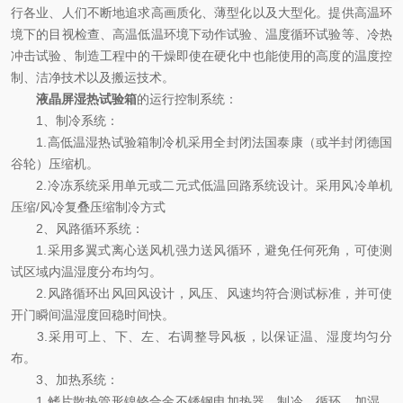
行各业、人们不断地追求高画质化、薄型化以及大型化。提供高温环
境下的目视检查、高温低温环境下动作试验、温度循环试验等、冷热
冲击试验、制造工程中的干燥即使在硬化中也能使用的高度的温度控
制、洁净技术以及搬运技术。
液晶屏湿热试验箱
的运行控制系统：
1、制冷系统：
1.高低温湿热试验箱制冷机采用全封闭法国泰康（或半封闭德国
谷轮）压缩机。
2.冷冻系统采用单元或二元式低温回路系统设计。采用风冷单机
压缩/风冷复叠压缩制冷方式
2、风路循环系统：
1.采用多翼式离心送风机强力送风循环，避免任何死角，可使测
试区域内温湿度分布均匀。
2.风路循环出风回风设计，风压、风速均符合测试标准，并可使
开门瞬间温湿度回稳时间快。
3.采用可上、下、左、右调整导风板，以保证温、湿度均匀分
布。
3、加热系统：
1.鳍片散热管形镍铬合金不锈钢电加热器。制冷、循环、加湿、