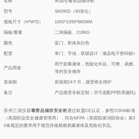
名称
90加仑
毒害品
储存柜
型号
SK090D（90加仑）
规格尺寸（H*W*D）
1650*1090*860MM
隔板/重量
二块隔板、218KG
颜色
蓝门、柜体灰白色
配置
单门、手动，双锁设计：液晶电子密码锁+
用于剧毒液体，危险化学品，可燃、易燃、
产品用途
等的安全储存
质保期
质保期24个月，接受终生维护
备注
产品接受非标定制；另可选配PP防泄漏托盘
苏州三清仪器
毒害品
储存
安全
柜
通过欧盟CE认证，参照OSHA标准
（美国职
业安全健康管理局），符合NFPA（美国国家消防协会）第3
0条规定的要求用于规范存储易燃易爆液体及危险化学品。