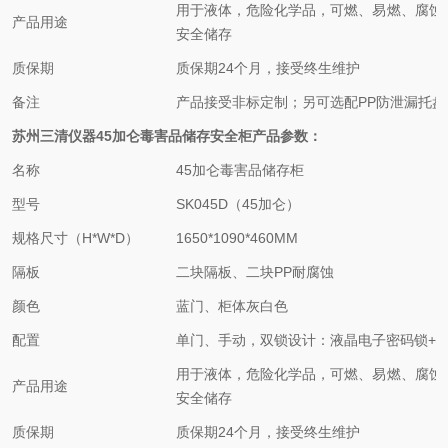
用于液体，危险化学品，可燃、易燃、腐蚀
产品用途
安全储存
质保期
质保期24个月，接受终生维护
备注
产品接受非标定制；另可选配PP防泄漏托盘
苏州三清仪器
45加仑
毒害品
储存
安全
柜
产品参数：
名称
45加仑
毒害品
储存柜
型号
SK045D（45加仑）
规格尺寸（H*W*D）
1650*1090*460MM
隔板
二块隔板、二块PP耐腐蚀
颜色
蓝门、柜体灰白色
配置
单门、手动，双锁设计：液晶电子密码锁+
用于液体，危险化学品，可燃、易燃、腐蚀
产品用途
安全储存
质保期
质保期24个月，接受终生维护