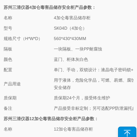
苏州三清仪器
4加仑
毒害品
储存
安全
柜产品参数：
名称
4加仑
毒害品
储存柜
型号
SK04D（4加仑）
规格尺寸（H*W*D）
560*430*430MM
隔板
一块隔板、一块PP耐腐蚀
颜色
蓝门、柜体灰白色
配置
单门、手动，双锁设计：液晶电子密码锁+
用于液体，危险化学品，可燃、易燃、腐蚀
产品用途
安全储存
质保期
质保期24个月，接受终生维护
备注
产品接受非标定制；另可选配PP防泄漏托盘
苏州三清仪器
12加仑
毒害品
储存
安全
柜
产品参数：
名称
12加仑
毒害品
储存柜