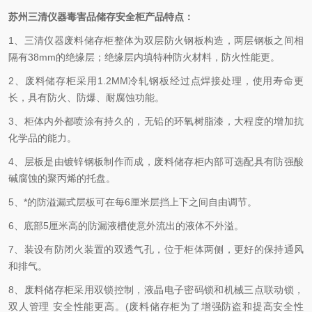
苏州三清仪器
毒害品
储存
安全
柜
产品特点：
1、三清仪器废料储存柜整体为双层防火钢板构造，两层钢板之间相
隔有
38mm
的绝缘层；
绝缘层内填特种防火材料，防火性能更。
2、废料储存柜采用1.2MM冷轧钢板经过点焊接处理，使用寿命更
长，具有防火、防爆、耐腐蚀功能。
3、柜体内外都喷涂有持久的，无铅的环氧树脂漆，大程度的增加抗
化学品的能力。
4、层板是由镀锌钢板制作而成，废料储存柜内部可选配具有防强酸
碱腐蚀的聚丙烯的托盘。
5、*的防溢漏式层板可在每
6厘米
层挡上下之间自由调节。
6、底部
5厘米
高的防漏液槽使意外流出的液体不外溢。
7、装设有防闭火装置的双透气孔，位于柜体两侧，更好的保持通风
和排气。
8、废料储存柜采用双锁控制，液晶电子密码锁和机械三点联动锁，
双人管理 安全性能更高。(
废料储存柜为了增强防盗和提高安全性