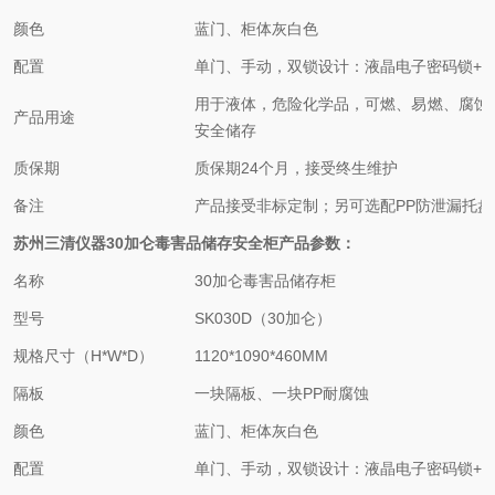
颜色
蓝门、柜体灰白色
配置
单门、手动，双锁设计：液晶电子密码锁+
用于液体，危险化学品，可燃、易燃、腐蚀
产品用途
安全储存
质保期
质保期24个月，接受终生维护
备注
产品接受非标定制；另可选配PP防泄漏托盘
苏州三清仪器
30加仑
毒害品
储存
安全
柜
产品参数：
名称
30加仑
毒害品
储存柜
型号
SK030D（30加仑）
规格尺寸（H*W*D）
1120*1090*460MM
隔板
一块隔板、一块PP耐腐蚀
颜色
蓝门、柜体灰白色
配置
单门、手动，双锁设计：液晶电子密码锁+