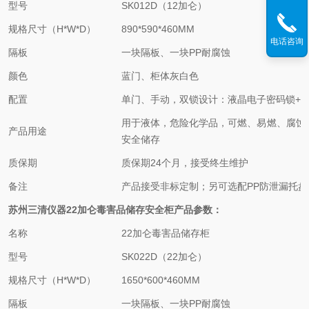
型号
SK012D（12加仑）
规格尺寸（H*W*D）
890*590*460MM
电话咨询
隔板
一块隔板、一块PP耐腐蚀
颜色
蓝门、柜体灰白色
配置
单门、手动，双锁设计：液晶电子密码锁+
用于液体，危险化学品，可燃、易燃、腐蚀
产品用途
安全储存
质保期
质保期24个月，接受终生维护
备注
产品接受非标定制；另可选配PP防泄漏托盘
苏州三清仪器
22加仑
毒害品
储存
安全
柜
产品参数：
名称
22加仑
毒害品
储存柜
型号
SK022D（22加仑）
规格尺寸（H*W*D）
1650*600*460MM
隔板
一块隔板、一块PP耐腐蚀