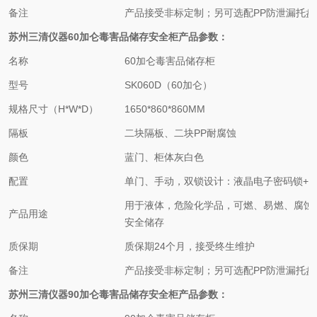
备注
产品接受非标定制；另可选配PP防泄漏托盘
苏州三清仪器
60加仑
毒害品
储存
安全
柜
产品参数：
名称
60加仑
毒害品
储存柜
型号
SK060D（60加仑）
规格尺寸（H*W*D）
1650*860*860MM
隔板
二块隔板、二块PP耐腐蚀
颜色
蓝门、柜体灰白色
配置
单门、手动，双锁设计：液晶电子密码锁+
用于液体，危险化学品，可燃、易燃、腐蚀
产品用途
安全储存
质保期
质保期24个月，接受终生维护
备注
产品接受非标定制；另可选配PP防泄漏托盘
苏州三清仪器
90加仑
毒害品
储存
安全
柜
产品参数：