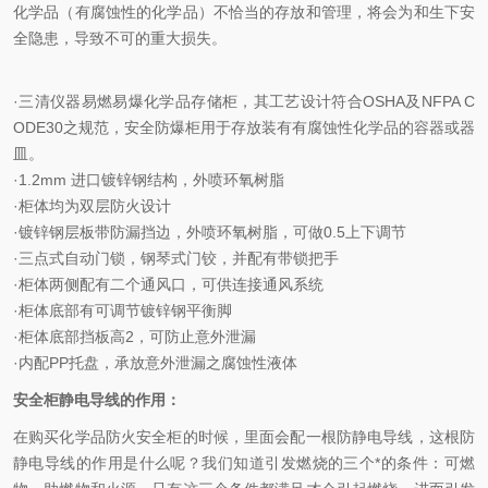
化学品（有腐蚀性的化学品）不恰当的存放和管理，将会为和生下安
全隐患，导致不可的重大损失。
·三清仪器易燃易爆化学品存储柜，其工艺设计符合OSHA及NFPA C
ODE30之规范，安全防爆柜用于存放装有有腐蚀性化学品的容器或器
皿。
·1.2mm 进口镀锌钢结构，外喷环氧树脂
·柜体均为双层防火设计
·镀锌钢层板带防漏挡边，外喷环氧树脂，可做0.5上下调节
·三点式自动门锁，钢琴式门铰，并配有带锁把手
·柜体两侧配有二个通风口，可供连接通风系统
·柜体底部有可调节镀锌钢平衡脚
·柜体底部挡板高2，可防止意外泄漏
·内配PP托盘，承放意外泄漏之腐蚀性液体
安全柜静电导线的作用：
在购买化学品防火安全柜的时候，里面会配一根防静电导线，这根防
静电导线的作用是什么呢？我们知道引发燃烧的三个*的条件：可燃