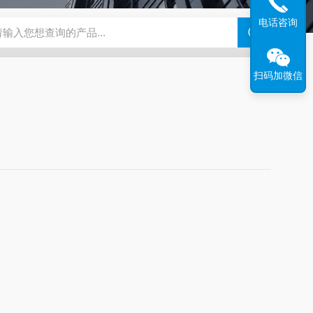
电话咨询
钢干燥箱，烘箱控温范围300℃
百级洁净烘箱
DHG-9070B（
扫码加微信