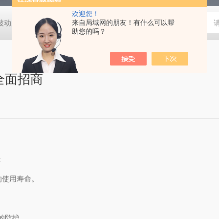
欢迎您！
动度:±0.5℃
DHG-9140B（140升）电热恒温鼓风干燥箱，不锈
来自局域网的朋友！有什么可以帮
助您的吗？
全面招商
：
的使用寿命
。
的防护。