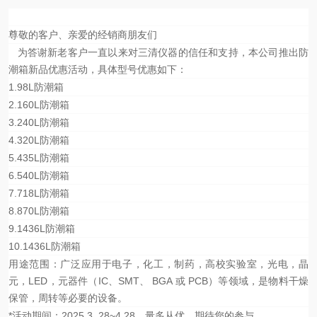
尊敬的客户、亲爱的经销商朋友们
为答谢新老客户一直以来对三清仪器的信任和支持，本公司推出防
潮箱新品优惠活动
，具体型号优惠如下：
1.
98L防潮箱
2.
160L防潮箱
3.
240L防潮箱
4.
320L防潮箱
5.
435L防潮箱
6.
540L防潮箱
7.
718L防潮箱
8.
870L防潮箱
9.
1436L防潮箱
10.
1436L防潮箱
用途范围：广泛应用于电子，化工，制药，高校实验室，光电，晶
元，LED，元器件（IC、SMT、 BGA 或 PCB）等领域，是物料干燥
保管，周转等必要的设备。
*
活动期间：
2025.3. 28~4.28
，量多从优，期待您的参与。