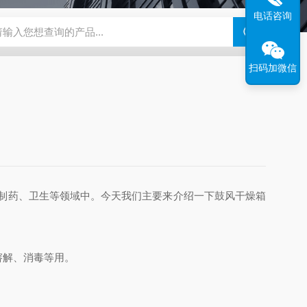
电话咨询
钢干燥箱，烘箱控温范围300℃
百级洁净烘箱
DHG-9070B（
扫码加微信
制药、卫生等领域中。今天我们主要来介绍一下鼓风干燥箱
溶解、消毒等用。