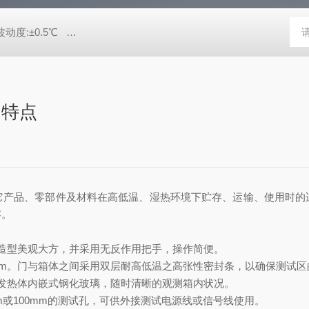
动度:±0.5℃
DHG-9140B（140升）电热恒温鼓风干燥箱，不锈
构特点
它产品、零部件及材料在高低温、湿热环境下贮存、运输、使用时的
存。
型美观大方，并采用无反作用把手，操作简便。
mm。门与箱体之间采用双层耐高低温之高张性密封条，以确保测试区
热体内嵌式钢化玻璃，随时清晰的观测箱内状况。
mm或100mm的测试孔，可供外接测试电源线或信号线使用。