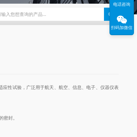
电话咨询
钢干燥箱，烘箱控温范围300℃
百级洁净烘箱
DHG-9070B（
扫码加微信
适应性试验，广泛用于航天、航空、信息、电子、仪器仪表
的密封。