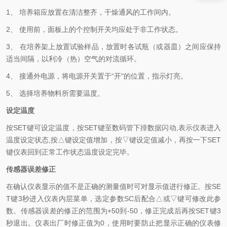
1、 培养箱应放置在清洁整齐，干燥通风的工作间内。
2、 使用前，面板上的个控制开关均应处于非工作状态。
3、 在培养架上放置试验样品，放置时各试瓶（或器皿）之间应保持
适当间隔，以利冷（热）空气的对流循环。
4、 接通外电源，将电源开关置于“开"的位置，指示灯亮。
5、 选择培养物料所需要温度。
设定温度
按SET键可设定温度，按SET键至数码管下排数据闪动,表示仪表进入
温度设定状态,按△键设定值增加，按▽键设定值减小，再按一下SET
键仪表回到正常工作状态温度设定完毕。
传感器误差修正
在确认仪表显示的值不是正确的测量值时可对显示值进行修正。按SE
T键3秒进入仪表内层菜单，选定参数SC后配合△或▽键可修改此参
数。传感器误差的修正的范围为+50到-50，修正完成后再按SET键3
秒退出。仪表出厂时修正值为0，使用时要防止把显示正确的仪表修