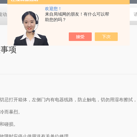
欢迎您！
动度:±0.5℃
DHG-9140B（140升）电热恒温鼓风干燥箱，不锈
来自局域网的朋友！有什么可以帮
助您的吗？
意事项
切忌打开箱体，左侧门内有电器线路，防止触电，切勿用湿布擦拭
聚冷而暴烈。
电和碰损。
故障时应停止使用送有关单位修理。