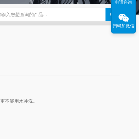
电话咨询
钢干燥箱，烘箱控温范围300℃
百级洁净烘箱
DHG-9070B（
扫码加微信
，更不能用水冲洗。