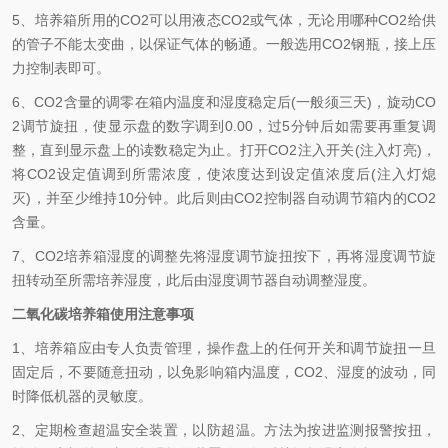
5、培养箱所用的CO2可以用液态CO2或气体，无论用哪种CO2给供
的管子不能太变曲，以保证气体的畅通。一般选用CO2钢瓶，接上压
力控制表即可。
6、CO2含量的调零在箱内温度和湿度稳定后(一般须三天)，旋动CO
2调节旋扭，使显示盘的数字调到
0.00，过5分钟后如需要再重复调
整，直到显示盘上的读数稳定为止。打开CO2注入开关(注入灯亮)，
将CO2设定值调到所需浓度，使浓度达到设定值浓度后(注入灯熄
灭)，并至少维持10分钟。此后则由CO2控制器自动调节箱内的CO2
含量。
7、CO2培养箱湿度的调整先将湿度调节旋扭按下，再将湿度调节旋
扭转动至所需培养湿度，此后由湿度调节器自动调整湿度。
二氧化碳培养箱使用注意事项
1、培养箱应由专人负责管理，操作盘上的任何开关和调节旋扭一旦
固定后，不要随意扭动，以免影响箱内温度，CO2、湿度的波动，同
时降低机器的灵敏度。
2、定期检查超温安全装置，以防超温。方法为按进监测报警按扭，