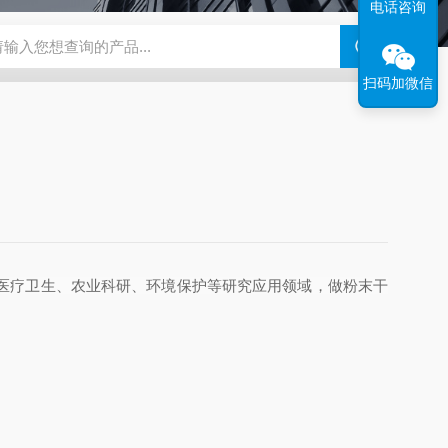
电话咨询
钢干燥箱，烘箱控温范围300℃
百级洁净烘箱
DHG-9070B（
扫码加微信
医疗卫生、农业科研、环境保护等研究应用领域，做粉末干