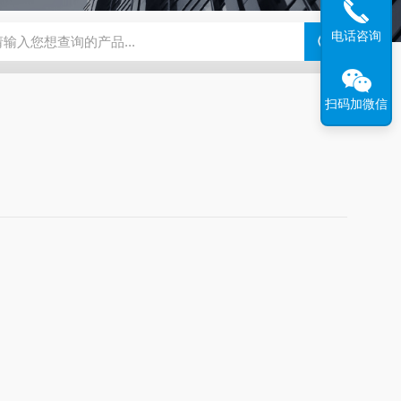
电话咨询
钢干燥箱，烘箱控温范围300℃
百级洁净烘箱
DHG-9070B（
扫码加微信