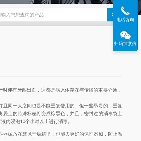
钢干燥箱，烘箱控温范围300℃
百级洁净烘箱
DHG-9070B（
电话咨询
扫码加微信
补牙时伴有牙龈出血，这都是病原体存在与传播的重要介质，
并且同一人之间也是不能重复使用的。但一些昂贵的、重复
毒袋上的特殊标志将变成棕黑色，并且，密封过的消毒袋上
液内浸泡10个小时以上进行消毒。
科器械放在鼓风干燥箱里，也能去更好的保护器械，防止温