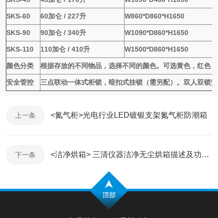
SKS-60
60加仑 / 227升
W860*D860*H1650
SKS-90
90加仑 / 340升
W1090*D860*H1650
SKS-110
110加仑 / 410升
W1500*D860*H1650
颜色分类
根据存放的不同物品，选择不同的颜色。可选黄色，红色，
安全管控
三点联动一体式柜锁，暗扣式挂锁（需另配）。双人双锁安
<氮气柜>光电行业LED镀银支架氮气柜防潮箱
上一条
<洁净烘箱> 三清仪器洁净无尘烘箱描述及功能配置
下一条