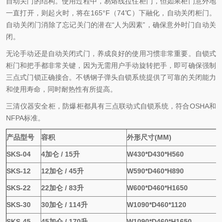
自动关门的结构。使用过程中，易熔线拉住柜门，但如果柜门意外地
一直打开，则起火时，将在165°F（74℃）下融化，自动关闭柜门。
自动关闭门消除了忘记关门的潜在“人为因素”，确保意外时门自动关
闭。
无论手动还是自动关闭式门，养成良好的使用习惯非常重要。自锁式
柜门和把手都非常关键，因为无需用户手动旋转把手，即可确保强制
三点式门锁正确接合。不锈钢子弹头自锁系统提供了可靠的关闭能力
和使用寿命，同时耐热性有所提高。
三清仪器安全柜，防爆柜都具有三点联动式自锁系统，符合OSHA和
NFPA标准。
产品型号
容积
外形尺寸(MM)
SKS-04
4加仑 / 15升
W430*D430*H560
SKS-12
12加仑 / 45升
W590*D460*H890
SKS-22
22加仑 / 83升
W600*D460*H1650
SKS-30
30加仑 / 114升
W1090*D460*1120
SKS-45
45加仑 / 170升
W1090*D460*H1650