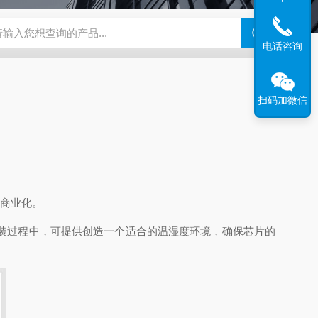
钢干燥箱，烘箱控温范围300℃
百级洁净烘箱
DHG-9070B（
电话咨询
扫码加微信
现商业化。
装过程中，可提供创造一个适合的温湿度环境，确保芯片的