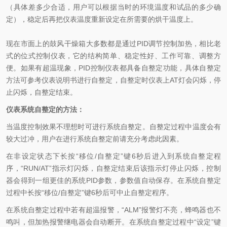
（具体差多少合适，用户可以根据当时的环境温度和试品的多少确
定），稳定后再把仪表温度重新设定在所需要的烘干温度上。
现在市面上的鼓风干燥箱大多数都是通过PID调节控制加热，相比老
式的位式控制仪表，它的结构简单、稳定性好、工作可靠、调整方
便。如果有超温现象，PID控制仪表都具备自整定功能，具体自整定
方法可参考仪表说明书进行自整定，自整定时仪表上AT灯会闪烁，停
止闪烁，自整定结束。
仪表系统
自整定的方法：
当温度控制效果不理想时可进行系统自整定。自整定过程中温度会有
较大过冲，用户在进行系统自整定前请充分考虑此因素。
在非设定状态下长按“移位/自整定”键6秒后进入到系统自整定程
序，“RUN/AT”指示灯闪烁，自整定结束后该指示灯停止闪烁，控制
器会得到一组更佳的系统PID参数，参数值自动保存。在系统自整定
过程中长按“移位/自整定”键6秒后可中止自整定程序。
在系统自整定过程中若有超温报警，“ALM”报警灯不亮，蜂鸣器也不
鸣叫，但加热报警继电器会自动断开。在系统自整定过程中“设定”键