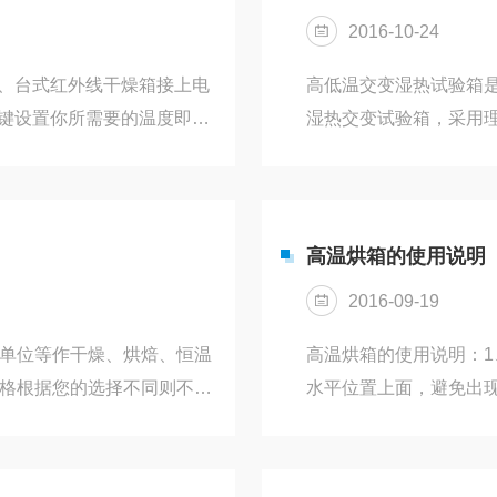
需要用二氧化碳培养箱？用
2016-10-24
、台式红外线干燥箱接上电
高低温交变湿热试验箱
键设置你所需要的温度即
湿热交变试验箱，采用
工作。2、当温度升到所需
自动获得高温高湿度试
温度继续上升，此乃余热影
可靠的冷冻及控制系统
程中，借助箱内控温器自动
件，使恒温恒湿机操作
开关，只留一组电热器工
层真空镀膜视窗和飞利
高温烘箱的使用说明
应放在室内水平处。5、应
晰的观测效果，可随时
2016-09-19
制电路分离...
研单位等作干燥、烘焙、恒温
高温烘箱的使用说明：
价格根据您的选择不同则不
水平位置上面，避免出
有限公司专业从事环境试
点水银温度计式温控器
发、方案设计及销售。致力
烘箱上面的接线柱上面
，努力成为工业及实验室行
将排气阀的小孔打开来