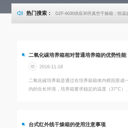
热门搜索：
DZF-6030供应30升真空干燥箱；恒温波
二氧化碳培养箱相对普通培养箱的优势性能
2016-11-18
二氧化碳培养箱是通过在培养箱箱体内模拟形成一
内的生长环境，培养箱要求稳定的温度（37°C）
（5%）、恒定的酸碱度（pH值：7.2-7.4）、
（95%），来对细胞/组织进行体外培养的一种
密培养设备，要求CO2浓度、温度、控制精度高
织等的培养成功率、效率都得到改善。相对于普
台式红外线干燥箱的使用注意事项