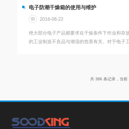
业仪器设备的专业供应商。240升鼓风干燥箱价
电子防潮干燥箱的使用与维护
热系统、电气控制系统、送风系统、保护系统等
2016-08-22
作、业内工...
绝大部分电子产品都要求在干燥条件下作业和存放
的工业制造不良品与潮湿的危害有关。对于电子
产品质量控制的主要因素之一。采用电子防潮干
题。电子防潮干燥箱的使用与维护：1、在存放物
时，并检查确认湿度下降到较低的水平。当柜内
源指示灯一直亮;当湿度下降到设定值时，电源指
共 386 条记录，当前 1
2、门打开合上及白天与晚上的温差大时，湿度会有
度控制误...