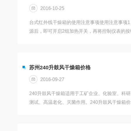
具有不可替代优势性能。为什么大多数细胞培养
2016-10-25
普通培养箱...
台式红外线干燥箱的使用注意事项使用注意事项1
源后，即可开启2组加热开关，再将控制仪表的按
可。指示灯亮，同时可开启鼓风机开关，使鼓风机
的温度时，指示灯灭。刚开始恒温时可能会出现
响，此现象约半小时左右会趋于稳定。在恒温过
控温，不用人工管理。3、恒温时可关闭一组加热
苏州240升鼓风干燥箱价格
作，以免功率过大，影响恒温的灵敏度。4、该箱
2016-09-27
在供电线路中...
240升鼓风干燥箱适用于工矿企业、化验室、科
测试、高温老化、灭菌作用。240升鼓风干燥箱
同，详情请咨询我公司专业人员。苏州三清仪器
验、环境测试、安全防护等相关领域的产品的研
为广大客户提供可靠的产品服务及佳的设计方案