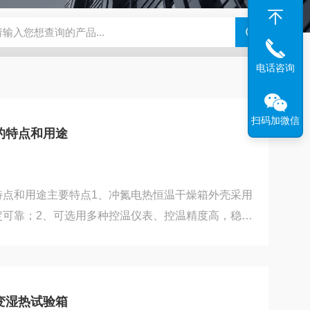
钢干燥箱，烘箱控温范围300℃
百级洁净烘箱
DHG-9070B（
电话咨询
扫码加微信
的特点和用途
特点和用途主要特点1、冲氮电热恒温干燥箱外壳采用
定可靠；2、可选用多种控温仪表、控温精度高，稳定
硅胶条密封，密封效果好。冲氮电热恒温干燥箱适用于
科研单位等部门作干燥、熔蜡、灭菌等使用。但不适
易爆的物品置入干燥箱，以免引起爆炸。
变湿热试验箱