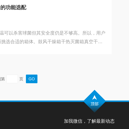
进行紧固，是温度更加的恒定。不过一定要注意的
箱的功能选配
让指示铁超出了刻度尺范围。3、在用电的时候一定要
高温可以杀害球菌但其安全度仍是不够高。所以，用户
而挑选合适的箱体。鼓风干燥箱干热灭菌箱真空干燥
阻加热，使箱内温度升高再加上强迫对流风道，使养
干燥的目标。高温鼓风干燥箱m310165远红外精密
，本箱应用范围广，是吸收引进国产化，替代进口的
于电子、变压器、电镀、标牌、电力电容器、化工，
到第
页
烘焙行业。400℃高温鼓风干燥箱具有*设计的水平
加我微信，了解最新动态