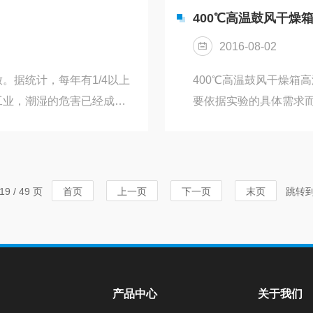
格箱体结构：1、由箱体、加
后，把钢帽上面的螺丝
400℃高温鼓风干燥
组成。箱体采用先进设备制
是，在调节的时候不要
2016-08-02
注意安全事项，设...
。据统计，每年有1/4以上
400℃高温鼓风干燥箱
工业，潮湿的危害已经成为
要依据实验的具体需求
燥箱可以有效解决这个问
箱干燥原理通电流通过
件前，先让柜机空运转4小
分迅速蒸发掉，因此达到
湿度高于设定值时，红色电
多用途热风循环干燥箱
示灯灭，电源自动切断。
可靠性理想干燥设备，
9 / 49 页
首页
上一页
下一页
末页
跳转
5～10%RH的波动，且湿
也适用于其它产品的干燥
垂直...
产品中心
关于我们