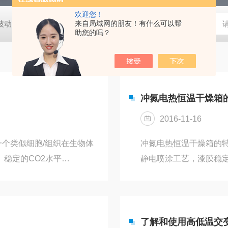
欢迎您！
动度:±0.5℃
DHG-9140B（140升）电热恒温鼓风干燥箱，不锈
来自局域网的朋友！有什么可以帮
助您的吗？
冲氮电热恒温干燥箱
2016-11-16
个类似细胞/组织在生物体
冲氮电热恒温干燥箱的
、稳定的CO2水平
静电喷涂工艺，漆膜稳
较高的相对饱和湿度
性能好；3、箱门采用
装置。二氧化碳培养箱作为精
工矿业企业、化验室、
，误差小，使生物细胞，组
用于带挥发物的及易燃
通培养箱，二氧化碳培养箱
了解和使用高低温交