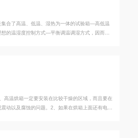
是集合了高温、低温、湿热为一体的试验箱—高低温
理想的温湿度控制方式—平衡调温调湿方式，因而可
验环境。高低温交变湿热试验箱的优势特点：1、先进
：*欧美全封闭压缩机，进口环保冷媒，世界的冷冻器
简单易学。2、明亮，视野宽广的大型观察窗：采用三
浦节能荧光灯，无须雨刷除雾，保持恒温恒湿机内清
观察恒温恒湿机内试品的状况。3、加湿系统管路与控
1、高温烘箱一定要安装在比较干燥的区域，而且要在
现震动以及腐蚀的问题。2、如果在烘箱上面还有电接
的时候，还要把电接点温度计的两根导线分别的接到
。另外，还要把一般的水银温度计插到排气阀里面，
。将电接点水银温度计上数值调整到需要的位置以